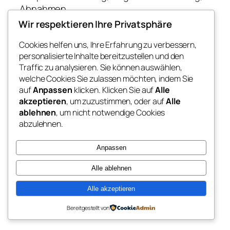
Abnahmen
Wir respektieren Ihre Privatsphäre
Cookies helfen uns, Ihre Erfahrung zu verbessern,
Blog
Veranstaltungen
personalisierte Inhalte bereitzustellen und den
Über
Shop
Traffic zu analysieren. Sie können auswählen,
FAQs
Vorlagen
welche Cookies Sie zulassen möchten, indem Sie
Autoren
Themes
auf
Anpassen
klicken. Klicken Sie auf
Alle
akzeptieren
, um zuzustimmen, oder auf
Alle
ablehnen
, um nicht notwendige Cookies
abzulehnen.
Twenty Twenty-Five
Gestaltet mit
WordPress
Anpassen
Alle ablehnen
Alle akzeptieren
Bereitgestellt von