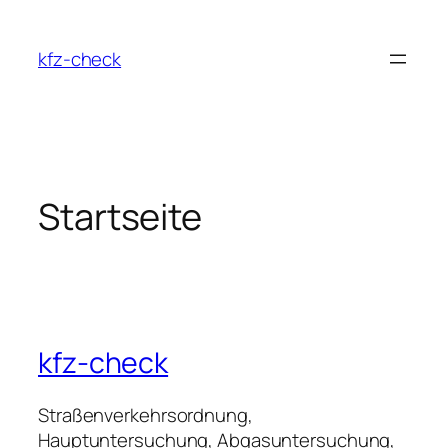
Zum
Inhalt
kfz-check
springen
Startseite
kfz-check
Straßenverkehrsordnung,
Hauptuntersuchung, Abgasuntersuchung,