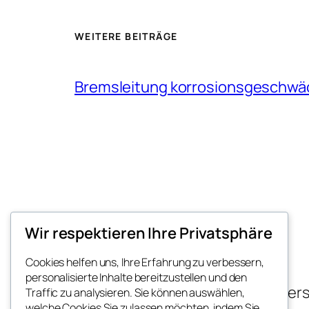
WEITERE BEITRÄGE
Bremsleitung korrosionsgeschwäc
Wir respektieren Ihre Privatsphäre
kfz-check
Cookies helfen uns, Ihre Erfahrung zu verbessern,
personalisierte Inhalte bereitzustellen und den
Straßenverkehrsordnung, Hauptunter
Traffic zu analysieren. Sie können auswählen,
welche Cookies Sie zulassen möchten, indem Sie