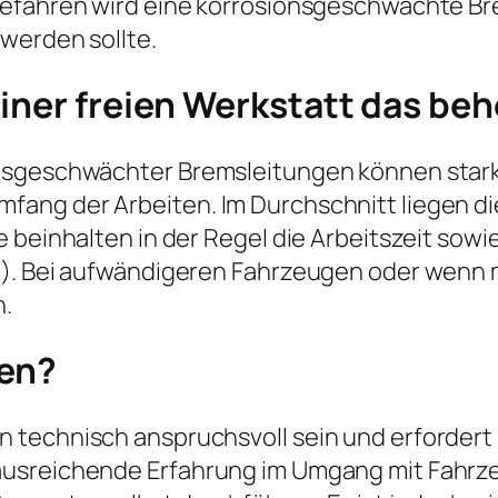
efahren wird eine korrosionsgeschwächte Brem
werden sollte.
einer freien Werkstatt das be
nsgeschwächter Bremsleitungen können stark 
ng der Arbeiten. Im Durchschnitt liegen die
 beinhalten in der Regel die Arbeitszeit sowi
t). Bei aufwändigeren Fahrzeugen oder wenn 
n.
hen?
 technisch anspruchsvoll sein und erfordert
 ausreichende Erfahrung im Umgang mit Fah